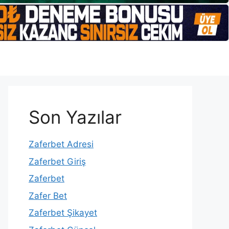
Son Yazılar
Zaferbet Adresi
Zaferbet Giriş
Zaferbet
Zafer Bet
Zaferbet Şikayet