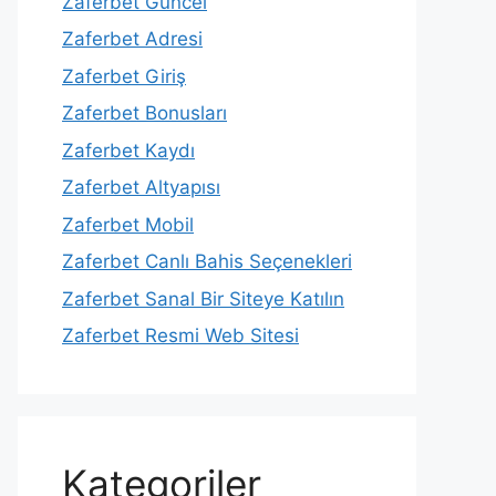
Zaferbet Güncel
Zaferbet Adresi
Zaferbet Giriş
Zaferbet Bonusları
Zaferbet Kaydı
Zaferbet Altyapısı
Zaferbet Mobil
Zaferbet Canlı Bahis Seçenekleri
Zaferbet Sanal Bir Siteye Katılın
Zaferbet Resmi Web Sitesi
Kategoriler