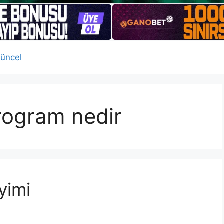
rogram nedir
yimi