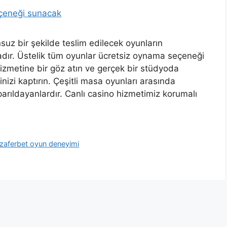
uz bir şekilde teslim edilecek oyunların
adır. Üstelik tüm oyunlar ücretsiz oynama seçeneği
izmetine bir göz atın ve gerçek bir stüdyoda
izi kaptırın. Çeşitli masa oyunları arasında
arıldayanlardır. Canlı casino hizmetimiz korumalı
zaferbet oyun deneyimi