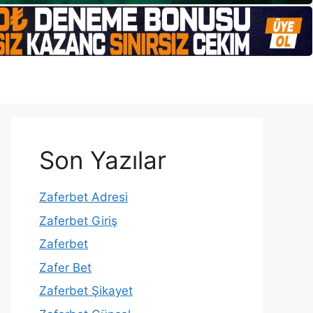
Son Yazılar
Zaferbet Adresi
Zaferbet Giriş
Zaferbet
Zafer Bet
Zaferbet Şikayet