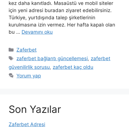
kez daha kanıtladı. Masaüstü ve mobil siteler
için yeni adresi buradan ziyaret edebilirsiniz.
Türkiye, yurtdışında talep şirketlerinin
kurulmasına izin vermez. Her hafta kapalı olan
bu …
Devamını oku
Kategoriler
Zaferbet
Etiketler
zaferbet bağlantı güncellemesi
,
zaferbet
güvenilirlik sorusu
,
zaferbet kaç oldu
Yorum yap
Son Yazılar
Zaferbet Adresi