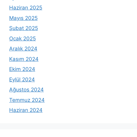
Haziran 2025
Mayıs 2025
Şubat 2025
Ocak 2025
Aralık 2024
Kasım 2024
Ekim 2024
Eylül 2024
Ağustos 2024
Temmuz 2024
Haziran 2024