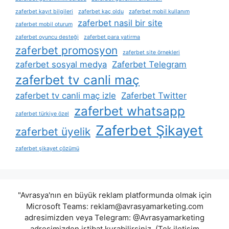
zaferbet kayıt bilgileri
zaferbet kaç oldu
zaferbet mobil kullanım
zaferbet nasil bir site
zaferbet mobil oturum
zaferbet oyuncu desteği
zaferbet para yatirma
zaferbet promosyon
zaferbet site örnekleri
zaferbet sosyal medya
Zaferbet Telegram
zaferbet tv canli maç
zaferbet tv canli maç izle
Zaferbet Twitter
zaferbet whatsapp
zaferbet türkiye özel
Zaferbet Şikayet
zaferbet üyelik
zaferbet şikayet çözümü
"Avrasya'nın en büyük reklam platformunda olmak için
Microsoft Teams:
reklam@avrasyamarketing.com
adresimizden veya Telegram: @Avrasyamarketing
adresimizden irtibat kurabilirsiniz. (Tek iletişim