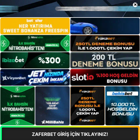
×
ZAFERBET GİRİŞ İÇİN TIKLAYINIZ!