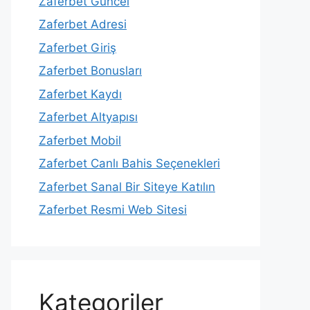
Zaferbet Güncel
Zaferbet Adresi
Zaferbet Giriş
Zaferbet Bonusları
Zaferbet Kaydı
Zaferbet Altyapısı
Zaferbet Mobil
Zaferbet Canlı Bahis Seçenekleri
Zaferbet Sanal Bir Siteye Katılın
Zaferbet Resmi Web Sitesi
Kategoriler