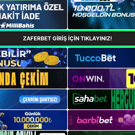
ZAFERBET GİRİŞ İÇİN TIKLAYINIZ!