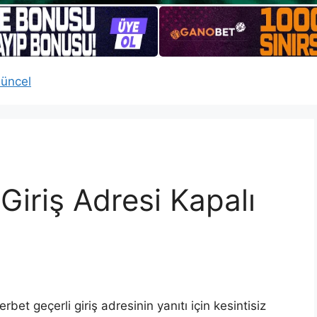
Giriş Adresi Kapalı
bet geçerli giriş adresinin yanıtı için kesintisiz