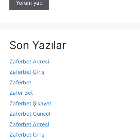
Son Yazılar
Zaferbet Adresi
Zaferbet Giriş
Zaferbet
Zafer Bet
Zaferbet Şikayet
Zaferbet Güncel
Zaferbet Adresi
Zaferbet Giriş