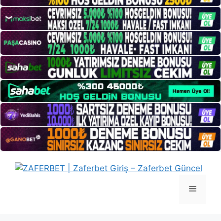
İçeriğe
atla
Menü