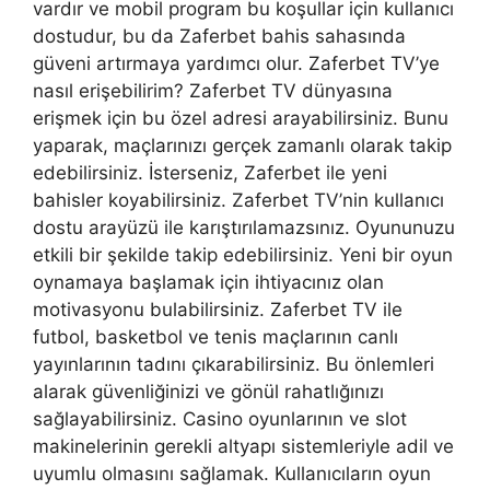
vardır ve mobil program bu koşullar için kullanıcı
dostudur, bu da Zaferbet bahis sahasında
güveni artırmaya yardımcı olur. Zaferbet TV’ye
nasıl erişebilirim? Zaferbet TV dünyasına
erişmek için bu özel adresi arayabilirsiniz. Bunu
yaparak, maçlarınızı gerçek zamanlı olarak takip
edebilirsiniz. İsterseniz, Zaferbet ile yeni
bahisler koyabilirsiniz. Zaferbet TV’nin kullanıcı
dostu arayüzü ile karıştırılamazsınız. Oyununuzu
etkili bir şekilde takip edebilirsiniz. Yeni bir oyun
oynamaya başlamak için ihtiyacınız olan
motivasyonu bulabilirsiniz. Zaferbet TV ile
futbol, ​​basketbol ve tenis maçlarının canlı
yayınlarının tadını çıkarabilirsiniz. Bu önlemleri
alarak güvenliğinizi ve gönül rahatlığınızı
sağlayabilirsiniz. Casino oyunlarının ve slot
makinelerinin gerekli altyapı sistemleriyle adil ve
uyumlu olmasını sağlamak. Kullanıcıların oyun