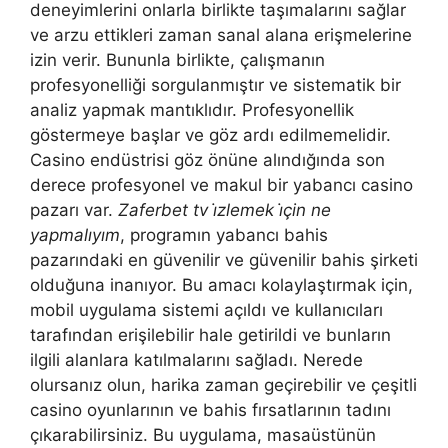
deneyimlerini onlarla birlikte taşımalarını sağlar
ve arzu ettikleri zaman sanal alana erişmelerine
izin verir. Bununla birlikte, çalışmanın
profesyonelliği sorgulanmıştır ve sistematik bir
analiz yapmak mantıklıdır. Profesyonellik
göstermeye başlar ve göz ardı edilmemelidir.
Casino endüstrisi göz önüne alındığında son
derece profesyonel ve makul bir yabancı casino
pazarı var.
Zaferbet tv i̇zlemek i̇çin ne
yapmalıyım
, programın yabancı bahis
pazarındaki en güvenilir ve güvenilir bahis şirketi
olduğuna inanıyor. Bu amacı kolaylaştırmak için,
mobil uygulama sistemi açıldı ve kullanıcıları
tarafından erişilebilir hale getirildi ve bunların
ilgili alanlara katılmalarını sağladı. Nerede
olursanız olun, harika zaman geçirebilir ve çeşitli
casino oyunlarının ve bahis fırsatlarının tadını
çıkarabilirsiniz. Bu uygulama, masaüstünün