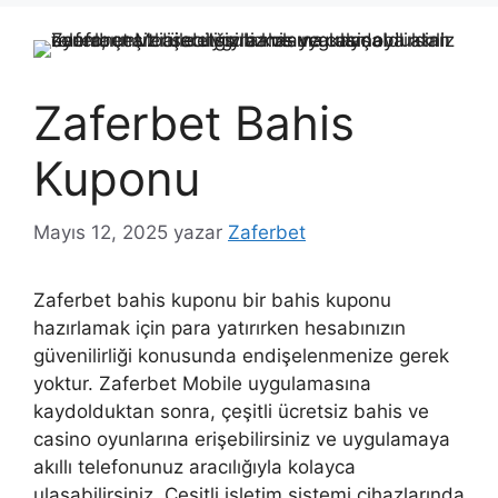
Zaferbet Bahis
Kuponu
Mayıs 12, 2025
yazar
Zaferbet
Zaferbet bahis kuponu bir bahis kuponu
hazırlamak için para yatırırken hesabınızın
güvenilirliği konusunda endişelenmenize gerek
yoktur. Zaferbet Mobile uygulamasına
kaydolduktan sonra, çeşitli ücretsiz bahis ve
casino oyunlarına erişebilirsiniz ve uygulamaya
akıllı telefonunuz aracılığıyla kolayca
ulaşabilirsiniz. Çeşitli işletim sistemi cihazlarında