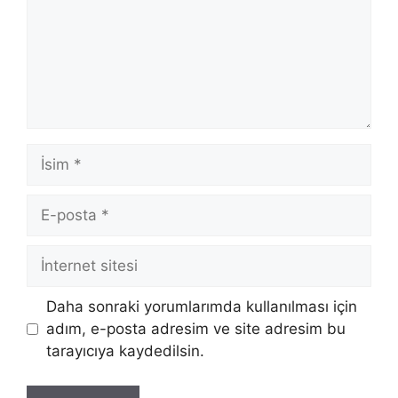
İsim
E-
posta
İnternet
sitesi
Daha sonraki yorumlarımda kullanılması için
adım, e-posta adresim ve site adresim bu
tarayıcıya kaydedilsin.