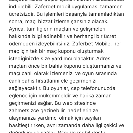
indirilebilir Zaferbet mobil uygulaması tamamen
ücretsizdir. Bu işlemleri başarıyla tamamladıktan
sonra, maçı bizzat izleme şansınız olacak.
Ayrıca, tüm liglerin maçları ve gelişmeleri
hakkında bilgi edinebilir ve herhangi bir ücret
ödemeden izleyebilirsiniz. Zaferbet Mobile, her
maç için tek bir maç kuponu oluşturmak
istediğinizde size yardımcı olacaktır. Adres,
maçtan önce bir bahis kuponu oluşturmanızı ve
maçı canlı olarak izlemenizi ve oyun sırasında
canlı bahis fırsatlarını ele geçirmenizi
sağlayacaktır. Bu oyunlar, cep telefonunuzda
eğlence için mükemmeldir ve harika zaman
geçirmenizi sağlar. Bu web sitesinde
zahmetsizce gezinebilir, hedeflerinize
ulaşmanıza yardımcı olmak için sayıları
basitleştirirken, aynı zamanda daha ilgi çekici ve
değerli içerik sağlar. Web ve mobil dostu