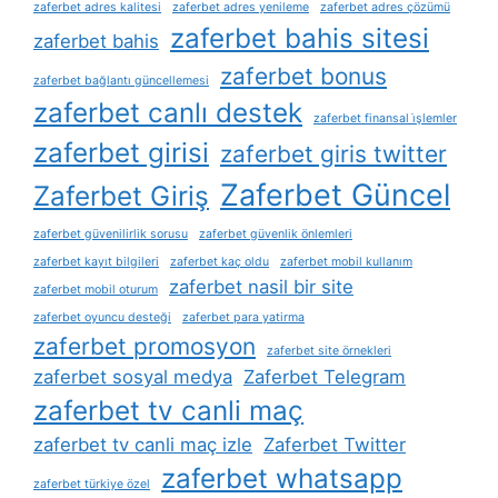
zaferbet adres kalitesi
zaferbet adres yenileme
zaferbet adres çözümü
zaferbet bahis sitesi
zaferbet bahis
zaferbet bonus
zaferbet bağlantı güncellemesi
zaferbet canlı destek
zaferbet finansal i̇şlemler
zaferbet girisi
zaferbet giris twitter
Zaferbet Güncel
Zaferbet Giriş
zaferbet güvenilirlik sorusu
zaferbet güvenlik önlemleri
zaferbet kayıt bilgileri
zaferbet kaç oldu
zaferbet mobil kullanım
zaferbet nasil bir site
zaferbet mobil oturum
zaferbet oyuncu desteği
zaferbet para yatirma
zaferbet promosyon
zaferbet site örnekleri
zaferbet sosyal medya
Zaferbet Telegram
zaferbet tv canli maç
zaferbet tv canli maç izle
Zaferbet Twitter
zaferbet whatsapp
zaferbet türkiye özel